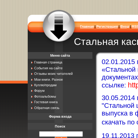
Главная
|
Регистрация
|
Вход
|
RS
Стальная кас
Меню сайта
02.01.2015
Главная страница
«Стальной 
События на сайте
Отзывы моих читателей
документах
Мои книги. Разное
htt
ссылке:
Куплю/продам
Форум
30.05.2014
Фотоальбомы
Гостевая книга
"Стальной 
Обратная связь
выпуска в 
Форма входа
скачать по
Поиск
19.11.2013