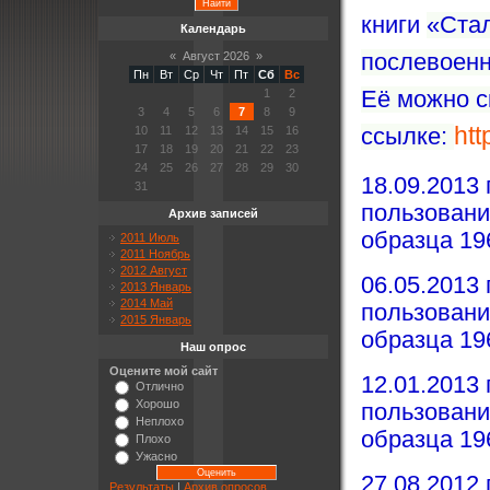
кн
иги
«Стал
Календарь
«
Август 2026
»
послевоенн
Пн
Вт
Ср
Чт
Пт
Сб
Вс
1
2
Её можно с
3
4
5
6
7
8
9
ht
10
11
12
13
14
15
16
ссылке:
17
18
19
20
21
22
23
24
25
26
27
28
29
30
18.09.2013
31
пользовани
Архив записей
образца 19
2011 Июль
2011 Ноябрь
2012 Август
06.05.2013
2013 Январь
2014 Май
пользовани
2015 Январь
образца 19
Наш опрос
Оцените мой сайт
12.01.2013
Отлично
Хорошо
пользовани
Неплохо
образца 19
Плохо
Ужасно
27.08.2012
Результаты
|
Архив опросов