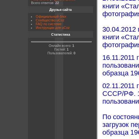
Всего ответов:
22
книги «Ста
Друзья сайта
фотография
Официальный блог
Сообщество uCoz
FAQ по системе
Инструкции для uCoz
30.04.2012
Статистика
книги «Ста
фотография
Онлайн всего:
1
Гостей:
1
Пользователей:
0
16.11.2011
пользовани
образца 19
02.11.2011 
СССР/РФ. 1
пользовани
По состоян
загрузок п
образца 196